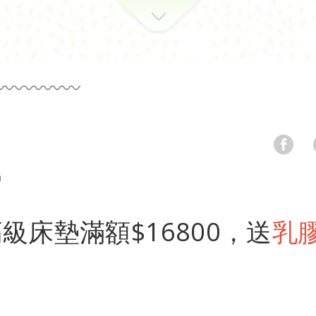
品
級床墊滿額$16800，送
乳