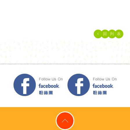
回
列
表